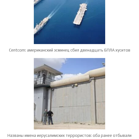
Centcom: американский эсминец сбил двенадцать БПЛА хуситов
Названы имена иерусалимских террористов: оба ранее отбывали