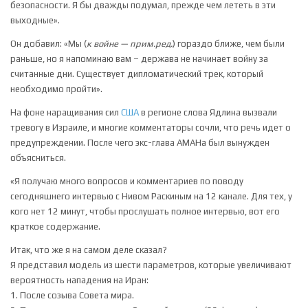
безопасности. Я бы дважды подумал, прежде чем лететь в эти
выходные».
Он добавил: «Мы (
к войне — прим.ред.
) гораздо ближе, чем были
раньше, но я напоминаю вам – держава не начинает войну за
считанные дни. Существует дипломатический трек, который
необходимо пройти».
На фоне наращивания сил
США
в регионе слова Ядлина вызвали
тревогу в Израиле, и многие комментаторы сочли, что речь идет о
предупреждении. После чего экс-глава АМАНа был вынужден
объясниться.
«Я получаю много вопросов и комментариев по поводу
сегодняшнего интервью с Нивом Раскиным на 12 канале. Для тех, у
кого нет 12 минут, чтобы прослушать полное интервью, вот его
краткое содержание.
Итак, что же я на самом деле сказал?
Я представил модель из шести параметров, которые увеличивают
вероятность нападения на Иран:
1. После созыва Совета мира.