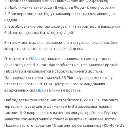
2. После завершения зимних Олимпийских игр (22 февраля)
3. Приближение авианосца «Джеральд Форд» к месту событий
4. Если переговоры не будут запланированы на следующие две
недели.
5. Возобновление беспорядков увеличит вероятность нападения.
6. И погода должна быть подходящей.
В итоге – моя модель показывает, что ситуация накаляется, без
конкретного прогноза на тот или иной день».
Отметим, что
США
продолжают наращивать силы в регионе.
Авианосец Gerald R. Ford, как сообщает Reuters, миновал пролив
Гибралтар и направляется в сторону Ближнего Востока.
Одновременно с этим эсминец USS Pinckney направлен в зону
ответственности CENTCOM, Центрального командования
вооруженных сил
США
на Ближнем Востоке.
Наблюдатели фиксируют, как истребители F-22 и F-16, самолеты
управления воздушным движением E-3 и разведывательный
самолет U-2 направляются на восток или уже прибыли в Европу в
качестве промежуточной остановки на пути на Ближний Восток.
Помимо этого, очередные 10 самолетов-заправщиков «KC-46» и 23