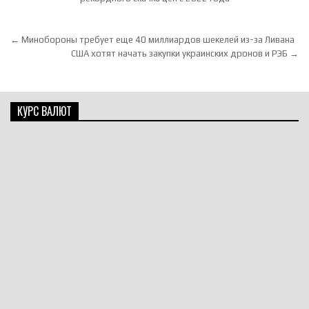
Навигация по записям
← Минобороны требует еще 40 миллиардов шекелей из-за Ливана
США хотят начать закупки украинских дронов и РЭБ →
КУРС ВАЛЮТ