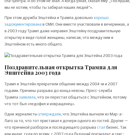
спа-центра. Я об этом не знал. А когда узнал, сказал ему: „Послушай,
мы не хотим, чтобы ты забирал наших людей“».
При этом дружба Эпштейна и Трампа довольно
хорошо
задокументирована
в СМИ. Они вместе участвовали в вечеринках, а
в 2003 году Трамп даже направил Эпштейну поздравительную
открытку в виде голой женщины, написав, что между ним и
Эпштейном есть много общего.
Поздравительная открытка Трампа для
Эпштейна 2003 года
Трамп и Эпштейн прекратили общение между 2004-м и 2007
годами. Причины разрыва до конца неясны. Пресс-служба
Трампа
заявляла
, что он перестал общаться с Эпштейном, потому
что тот был «педофил и извращенец».
Одни журналисты
утверждали
, что Эпштейна выгнали из Мар-а-
Лаго за то, что тот приставал к дочери одного из гостей. Другие —
что причиной разборок и последующего разрыва
стал
бизнес. Так
или иначе, судя по всему, с 2007 года будущий президент и секс-