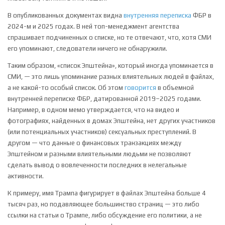
В опубликованных документах видна
внутренняя переписка
ФБР в
2024-м и 2025 годах. В ней топ-менеджмент агентства
спрашивает подчиненных о списке, но те отвечают, что, хотя СМИ
его упоминают, следователи ничего не обнаружили.
Таким образом, «список Эпштейна», который иногда упоминается в
СМИ, — это лишь упоминание разных влиятельных людей в файлах,
а не какой-то особый список. Об этом
говорится
в объемной
внутренней переписке ФБР, датированной 2019–2025 годами.
Например, в одном мемо утверждается, что на видео и
фотографиях, найденных в домах Эпштейна, нет других участников
(или потенциальных участников) сексуальных преступлений. В
другом — что данные о финансовых транзакциях между
Эпштейном и разными влиятельными людьми не позволяют
сделать вывод о вовлеченности последних в нелегальные
активности.
К примеру, имя Трампа фигурирует в файлах Эпштейна больше 4
тысяч раз, но подавляющее большинство страниц — это либо
ссылки на статьи о Трампе, либо обсуждение его политики, а не