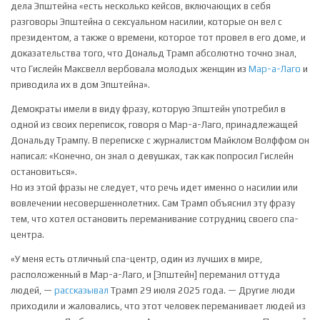
дела Эпштейна «есть несколько кейсов, включающих в себя
разговоры Эпштейна о сексуальном насилии, которые он вел с
президентом, а также о времени, которое тот провел в его доме, и
доказательства того, что Дональд Трамп абсолютно точно знал,
что Гислейн Максвелл вербовала молодых женщин из
Мар-а-Лаго
и
приводила их в дом Эпштейна».
Демократы имели в виду фразу, которую Эпштейн употребил в
одной из своих переписок, говоря о Мар-а-Лаго, принадлежащей
Дональду Трампу. В переписке с журналистом Майклом Волффом он
написал: «Конечно, он знал о девушках, так как попросил Гислейн
остановиться».
Но из этой фразы не следует, что речь идет именно о насилии или
вовлечении несовершеннолетних. Сам Трамп объяснил эту фразу
тем, что хотел остановить переманивание сотрудниц своего спа-
центра.
«У меня есть отличный спа-центр, один из лучших в мире,
расположенный в Мар-а-Лаго, и [Эпштейн] переманил оттуда
людей, —
рассказывал
Трамп 29 июля 2025 года. — Другие люди
приходили и жаловались, что этот человек переманивает людей из