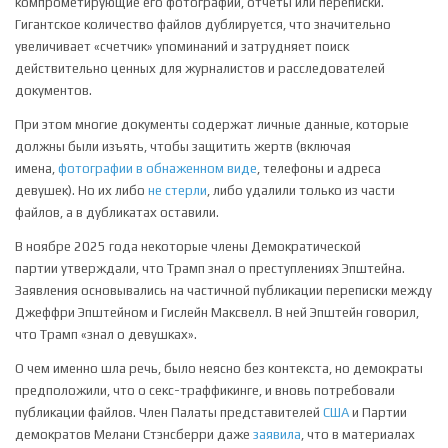
компрометирующие его фотографии, отчеты или переписки.
Гигантское количество файлов дублируется, что значительно
увеличивает «счетчик» упоминаний и затрудняет поиск
действительно ценных для журналистов и расследователей
документов.
При этом многие документы содержат личные данные, которые
должны были изъять, чтобы защитить жертв (включая
имена,
фотографии в обнаженном виде
, телефоны и адреса
девушек). Но их либо
не стерли
, либо удалили только из части
файлов, а в дубликатах оставили.
В ноябре 2025 года некоторые члены Демократической
партии утверждали, что Трамп знал о преступлениях Эпштейна.
Заявления основывались на частичной публикации переписки между
Джеффри Эпштейном и Гислейн Максвелл. В ней Эпштейн говорил,
что Трамп «знал о девушках».
О чем именно шла речь, было неясно без контекста, но демократы
предположили, что о секс-траффикинге, и вновь потребовали
публикации файлов. Член Палаты представителей
США
и Партии
демократов Мелани Стэнсберри даже
заявила
, что в материалах