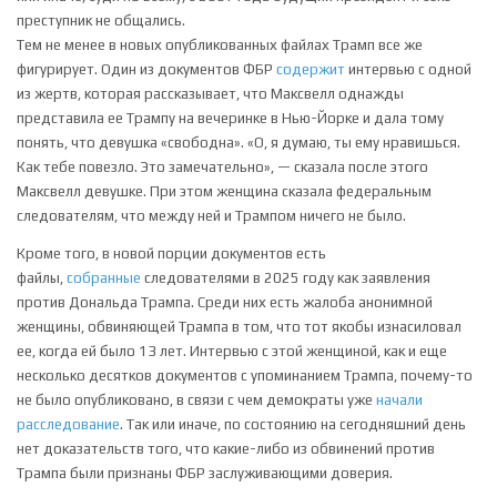
преступник не общались.
Тем не менее в новых опубликованных файлах Трамп все же
фигурирует. Один из документов ФБР
содержит
интервью с одной
из жертв, которая рассказывает, что Максвелл однажды
представила ее Трампу на вечеринке в Нью-Йорке и дала тому
понять, что девушка «свободна». «О, я думаю, ты ему нравишься.
Как тебе повезло. Это замечательно», — сказала после этого
Максвелл девушке. При этом женщина сказала федеральным
следователям, что между ней и Трампом ничего не было.
Кроме того, в новой порции документов есть
файлы,
собранные
следователями в 2025 году как заявления
против Дональда Трампа. Среди них есть жалоба анонимной
женщины, обвиняющей Трампа в том, что тот якобы изнасиловал
ее, когда ей было 13 лет. Интервью с этой женщиной, как и еще
несколько десятков документов с упоминанием Трампа, почему-то
не было опубликовано, в связи с чем демократы уже
начали
расследование
. Так или иначе, по состоянию на сегодняшний день
нет доказательств того, что какие-либо из обвинений против
Трампа были признаны ФБР заслуживающими доверия.