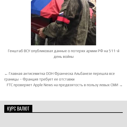
Генштаб ВСУ опубликовал данные о потерях армии РФ на 511-й
день войны
Навигация по записям
← Главная антисемитка ООН Франческа Альбанезе перешла все
границы – Франция требует ее отставки
FTC проверяет Apple News на предвзятость в пользу левых СМИ →
КУРС ВАЛЮТ