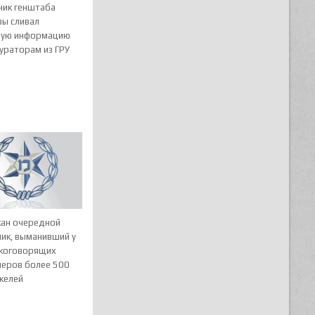
ник генштаба
ы сливал
ную информацию
ураторам из ГРУ
ан очередной
ик, выманивший у
скоговорящих
неров более 500
келей