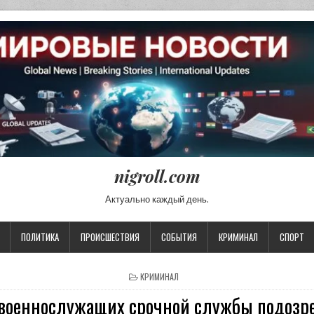
nigroll.com
Актуально каждый день.
ПОЛИТИКА
ПРОИСШЕСТВИЯ
СОБЫТИЯ
КРИМИНАЛ
СПОРТ
POSTED IN
КРИМИНАЛ
 военнослужащих срочной службы подозре