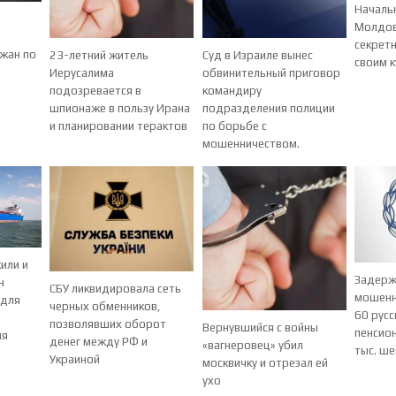
Началь
е
Молдов
секрет
жан по
23-летний житель
Суд в Израиле вынес
своим к
Иерусалима
обвинительный приговор
подозревается в
командиру
шпионаже в пользу Ирана
подразделения полиции
и планировании терактов
по борьбе с
мошенничеством.
или и
Задерж
н
СБУ ликвидировала сеть
мошенн
 для
черных обменников,
60 рус
позволявших оборот
Вернувшийся с войны
пенсио
ия
денег между РФ и
«вагнеровец» убил
тыс. ше
Украиной
москвичку и отрезал ей
ухо