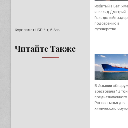
Избитый в Бат-Ям
инвалид Дмитрий
Гольдштейн задер
подозрению в
сутенерстве
Курс валют
USD
: Чт, 6 Авг.
Читайте Также
В Испании обнаруж
арестовали 13 тон
предназначенного
России сырья для
химического оруж