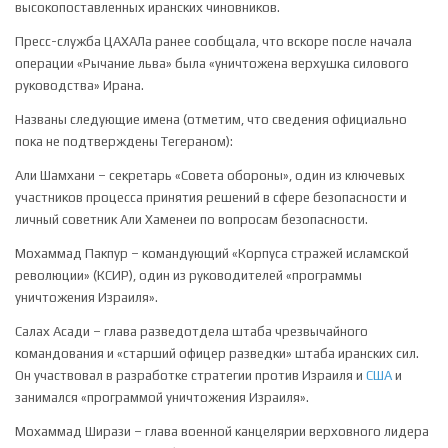
высокопоставленных иранских чиновников.
Пресс-служба ЦАХАЛа ранее сообщала, что вскоре после начала
операции «Рычание льва» была «уничтожена верхушка силового
руководства» Ирана.
Названы следующие имена (отметим, что сведения официально
пока не подтверждены Тегераном):
Али Шамхани – секретарь «Совета обороны», один из ключевых
участников процесса принятия решений в сфере безопасности и
личный советник Али Хаменеи по вопросам безопасности.
Мохаммад Пакпур – командующий «Корпуса стражей исламской
революции» (КСИР), один из руководителей «программы
уничтожения Израиля».
Салах Асади – глава разведотдела штаба чрезвычайного
командования и «старший офицер разведки» штаба иранских сил.
Он участвовал в разработке стратегии против Израиля и
США
и
занимался «программой уничтожения Израиля».
Мохаммад Ширази – глава военной канцелярии верховного лидера