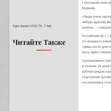
с беспокойством л
Ведяхин.
«Люди очень переж
нибудь другому физ
Курс валют
USD
: Пт, 7 Авг.
налоги», — говори
Российский ЦБ с 1
Читайте Также
отслеживать ежеме
суммы после длите
быть приостановл
Одновременно Цент
в течение 30 дней
рублей каждая, к
подозрение должны
поступлений в тече