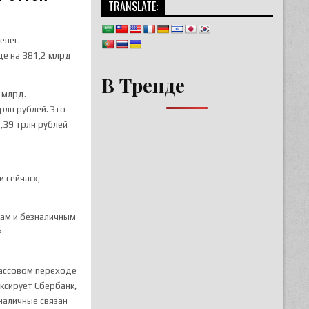
TRANSLATE:
енег.
ще на 381,2 млрд
В Тренде
 млрд.
рлн рублей. Это
1,39 трлн рублей
 сейчас»,
кам и безналичным
е
массовом переходе
ксирует Сбербанк,
наличные связан