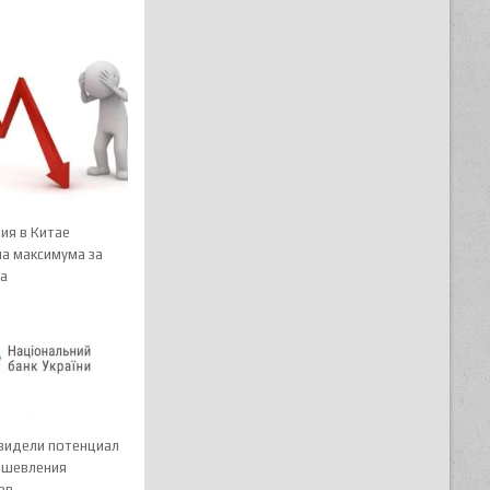
ия в Китае
ла максимума за
да
увидели потенциал
ешевления
ов