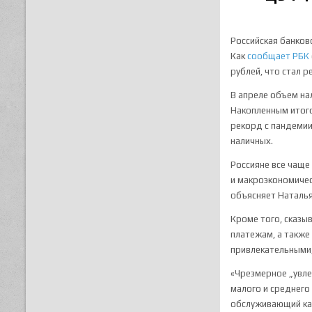
Российская банков
Как
сообщает РБК
рублей, что стал р
В апреле объем на
Накопленным итого
рекорд с пандемии
наличных.
Россияне все чаще
и макроэкономичес
объясняет Наталья
Кроме того, сказы
платежам, а также
привлекательными,
«Чрезмерное „увле
малого и среднего
обслуживающий кар