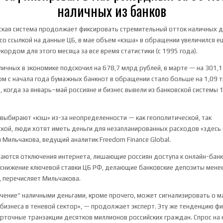
наличных из банков
ская система продолжает фиксировать стремительный отток наличных д
со ссылкой на данные ЦБ, в мае объем «кэша» в обращении увеличился е
екордом для этого месяца за все время статистики (с 1995 года).
личных в экономике подскочил на 678,7 млрд рублей, в марте — на 301,1
м с начала года бумажных банкнот в обращении стало больше на 1,09 т
, когда за январь–май россияне и бизнес вывели из банковской системы 
 выбирают «кэш» из-за неопределенности — как геополитической, так
кой, люди хотят иметь деньги для незапланированных расходов «здесь и
 Мильчакова, ведущий аналитик Freedom Finance Global.
ваются отключения интернета, лишающие россиян доступа к онлайн-бан
 снижение ключевой ставки ЦБ РФ, делающие банковские депозиты мене
 перечисляет Мильчакова.
чение“ наличными деньгами, кроме прочего, может сигнализировать о 
 бизнеса в теневой сектор», — продолжает эксперт. Эту же тенденцию фи
точные транзакции десятков миллионов российских граждан. Спрос на 