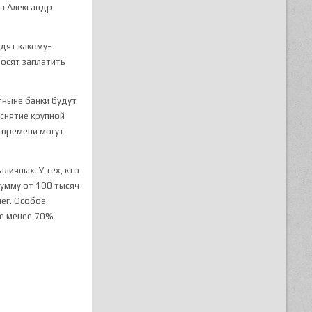
ка Александр
одят какому-
росят заплатить
тныне банки будут
снятие крупной
 времени могут
личных. У тех, кто
сумму от 100 тысяч
ег. Особое
не менее 70%