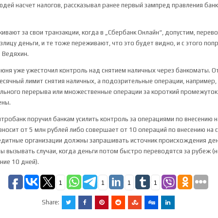
юдей насчет налогов, рассказывал ранее первый зампред правления бан
ивают за свои транзакции, когда в „Сбербанк Онлайн“, допустим, перев
лицу деньги, и те тоже переживают, что ‌это будет видно, и с этого поп
л Ведяхин.
 июня уже ужесточил контроль над снятием наличных через банкоматы. О
сячный лимит снятия наличных, а подозрительные операции, например, 
льного перерыва или ‌множественные операции за короткий промежуток
ены.
робанк поручил банкам усилить контроль за операциями по внесению на
 вносит от 5 млн рублей либо совершает от 10 операций по внесению на 
редитные организации должны запрашивать источник происхождения ден
 вызывать случаи, когда деньги потом быстро переводятся за рубеж (
ние 10 дней).
1
1
1
1
Share: