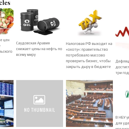
cles
ие цен
Саудовская Аравия
Налоговая РФ выходит на
е
снижает цены на нефть по
«охоту»: правительство
льского
всему миру
потребовало массово
проверить бизнес, чтобы
Дефляц
закрыть дыру в бюджете
достиг
три го
В НБУ 
для уд
кредит