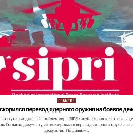
СОБЫТИЯ
Posted in
 ускорился перевод ядерного оружия на боевое де
институт исследований проблем мира (SIPRI) опубликовал отчет, посвящ
в. Согласно документу, активизировался перевод ядерного оружия со 
дежурство. По данным…