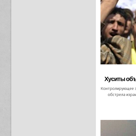
Хуситы объ
Контролирующее з
обстрела изра