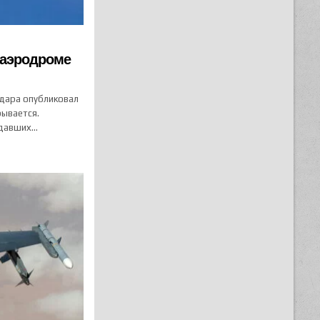
а аэродроме
дара опубликовал
рывается.
адавших…