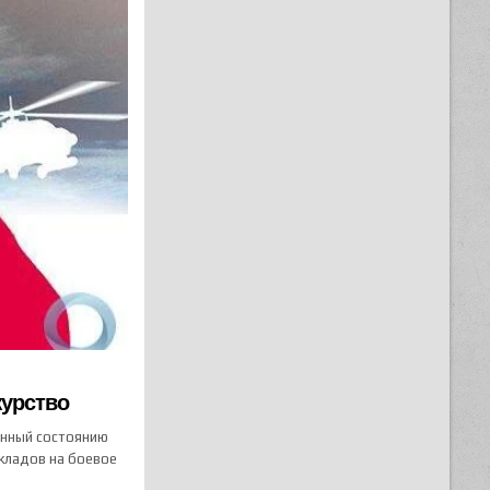
журство
енный состоянию
складов на боевое