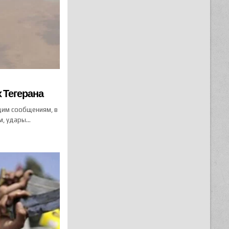
 Тегерана
щим сообщениям, в
м, удары…