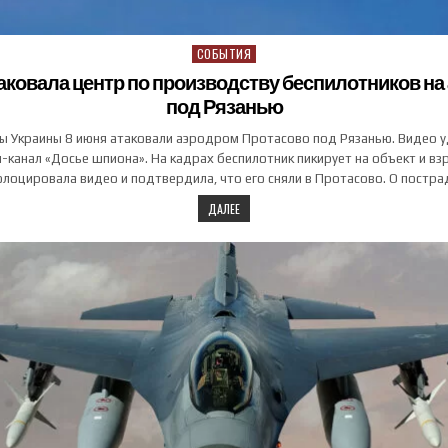
СОБЫТИЯ
Posted in
аковала центр по производству беспилотников н
под Рязанью
ы Украины 8 июня атаковали аэродром Протасово под Рязанью. Видео у
-канал «Досье шпиона». На кадрах беспилотник пикирует на объект и вз
еолоцировала видео и подтвердила, что его сняли в Протасово. О постр
ДАЛЕЕ