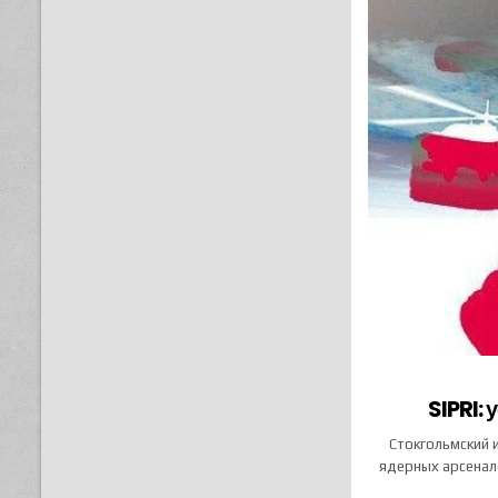
SIPRI:
Стокгольмский 
ядерных арсенало