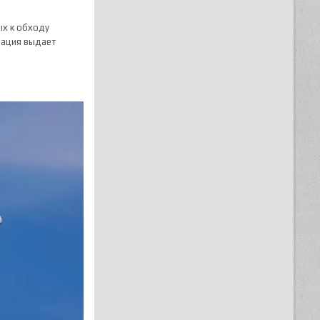
ых к обходу
зация выдает