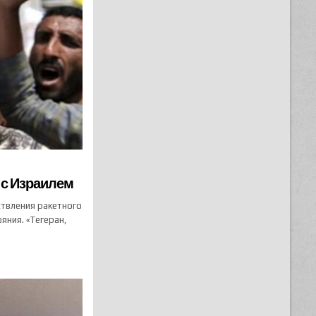
 с Израилем
твления ракетного
ния. «Тегеран,