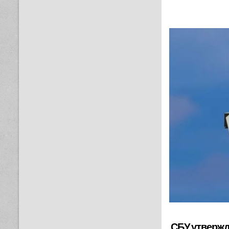
СБУ утвержд