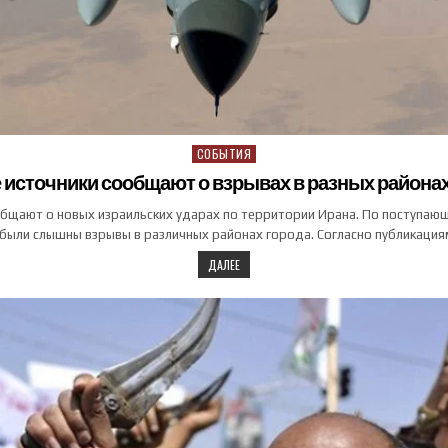
СОБЫТИЯ
Posted in
 источники сообщают о взрывах в разных районах
бщают о новых израильских ударах по территории Ирана. По поступаю
 были слышны взрывы в различных районах города. Согласно публикация
ДАЛЕЕ