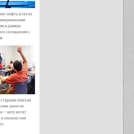
нит нефть и газ из
 американским
ом в рамках
ого соглашения с
ом
 старших классах
ских школ не
я – чего хотят
 и сколько они
ют