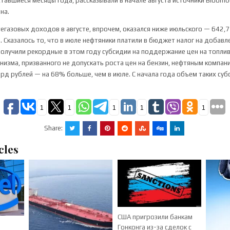
тавшиеся месяцы года, рассказывали в начале августа источники Bloomb
на.
газовых доходов в августе, впрочем, оказался ниже июльского — 642,
. Сказалось то, что в июле нефтяники платили в бюджет налог на добав
е получили рекордные в этом году субсидии на поддержание цен на топлив
изма, призванного не допускать роста цен на бензин, нефтяным компан
рд рублей — на 68% больше, чем в июле. С начала года объем таких су
1
1
1
1
1
Share:
cles
США пригрозили банкам
Гонконга из-за сделок с