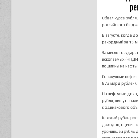
ре
Обвал курса рубля
российского бюдж
В августе, когда 
рекордный за 15 м
За месяц государс
ископаемых (НПДИ)
пошлины на нефть 
Совокупные нефтян
873 млрд рублей).
На нефтяные доход
рубля, пишут анал
с одинакового объ
Каждый рубль рос
доходов, оценивае
уронившей рубль д