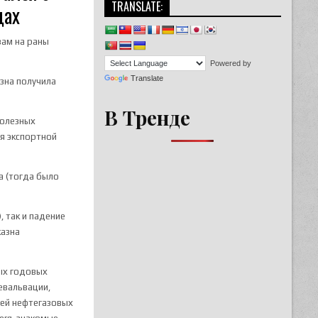
TRANSLATE:
дах
зам на раны
Powered by
Translate
азна получила
В Тренде
полезных
я экспортной
а (тогда было
, так и падение
казна
ых годовых
евальвации,
лей нефтегазовых