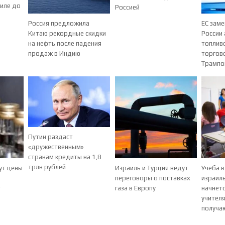
аиле до
Россией
Россия предложила
ЕС заме
Китаю рекордные скидки
России
на нефть после падения
топлив
продаж в Индию
торгов
Трамп
Путин раздаст
«дружественным»
странам кредиты на 1,8
трлн рублей
ут цены
Израиль и Турция ведут
Учеба в
переговоры о поставках
израиль
т
газа в Европу
начнетс
учителя
получа