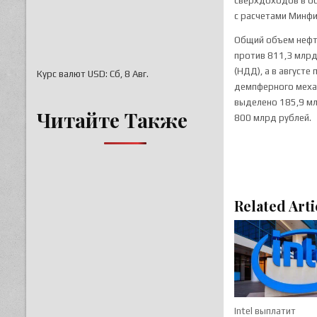
сверхдоходов в ос
с расчетами Минфи
Общий объем нефте
против 811,3 млрд
(НДД), а в август
Курс валют
USD
: Сб, 8 Авг.
демпферного механ
выделено 185,9 мл
Читайте Также
800 млрд рублей.
Related Arti
Intel выплатит