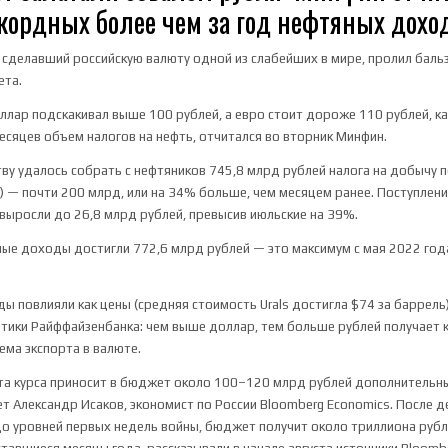
кордных более чем за год нефтяных дохо
, сделавший российскую валюту одной из слабейших в мире, пролил баль
ета.
доллар подскакивал выше 100 рублей, а евро стоит дороже 110 рублей, к
есяцев объем налогов на нефть, отчитался во вторник Минфин.
тву удалось собрать с нефтяников 745,8 млрд рублей налога на добычу 
 — почти 200 млрд, или на 34% больше, чем месяцем ранее. Поступлени
выросли до 26,8 млрд рублей, превысив июльские на 39%.
ые доходы достигли 772,6 млрд рублей — это максимум с мая 2022 год
ы повлияли как цены (средняя стоимость Urals достигла $74 за баррель)
итики Райффайзенбанка: чем выше доллар, тем больше рублей получает 
ема экспорта в валюте.
та курса приносит в бюджет около 100–120 млрд рублей дополнительн
т Александр Исаков, экономист по России Bloomberg Economics. После д
о уровней первых недель войны, бюджет получит около триллиона руб