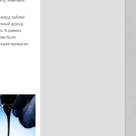
erg, знакомые
7 млрд рублей
ленный доход
о. В рамках
иям было
бсидий превысил