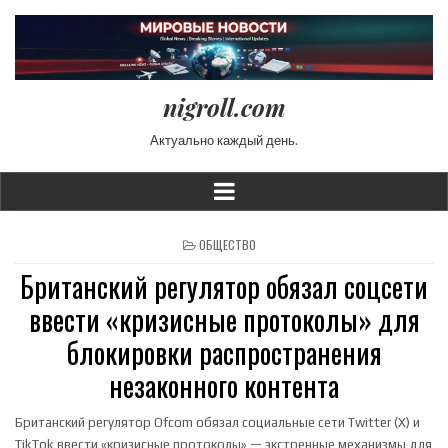
nigroll.com
Актуально каждый день.
POSTED IN
ОБЩЕСТВО
Британский регулятор обязал соцсети
ввести «кризисные протоколы» для
блокировки распространения
незаконного контента
Британский регулятор Ofcom обязал социальные сети Twitter (X) и
TikTok ввести «кризисные протоколы» — экстренные механизмы для