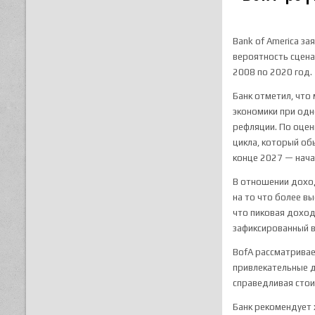
Bank of America з
вероятность сцен
2008 по 2020 год.
Банк отметил, что
экономики при одн
рефляции. По оцен
цикла, который об
конце 2027 — нача
В отношении доход
на то что более в
что пиковая доход
зафиксированный в
BofA рассматривае
привлекательные д
справедливая стои
Банк рекомендует 