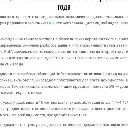
года
аявил во вторник, что последние макроэкономические данные указывают 
ария рефляции в экономике
США
, схожего с мини-циклами, наблюдавшими
 макроданные свидетельствуют о более высоких вероятностях сценарие
овременном снижении разброса данных, что в совокупности указывает 
ке BofA, американская экономика находится примерно на втором году т
ычно длится три-четыре года. Это означает, что волна рефляции может
ле 2028 года.
ности казначейских облигаций BofA сохраняет позитивный взгляд на д
ысокие шансы рефляции создают пространство для роста доходностей. Б
ность 10-летних казначейских облигаций превысит примерно 5% — уров
 начале текущего цикла.
т уровни доходности 10-летних казначейских облигаций выше 4,4–4,45
ля среднесрочного позиционирования в условиях позднего цикла, когд
мость, по всей видимости, продолжит снижаться.
хеджировать структурные длинные позиции по дюрации с помощью неск