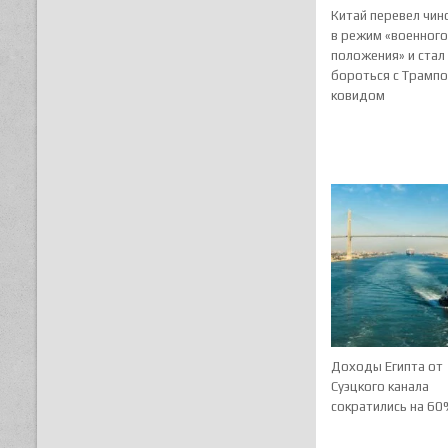
Китай перевел чин
в режим «военног
положения» и стал
бороться с Трампом
ковидом
Доходы Египта от
Суэцкого канала
сократились на 6