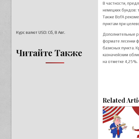
В частности, пред
немецких бундов: 
Также BofA рекоме
пунктам при целев
Курс валют
USD
: Сб, 8 Авг.
Дополнительные ре
формате лесенки ф
базисных пункта. 
Читайте Также
казначейским обли
на отметке 4,25%.
Related Arti