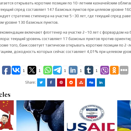
лагается открывать короткие позиции по 10-летним казначейским облиг
текущий спред составляет 147 базисных пунктов при целевом уровне 160
ндует стратегию стипенера на участке 5–30 лет, где текущий спред рав
ом уровне 130 базисных пунктов.
комендации включают флэттенер на участке 2–10 лет с форвардом на 6
лора: текущий уровень составляет 17 базисных пунктов против ориентир
Кроме того, банк советует тактически открывать короткие позиции по 2-
гациям, доходность которых сейчас составляет 4,01% при целевом уро
1
1
1
1
1
Share:
cles