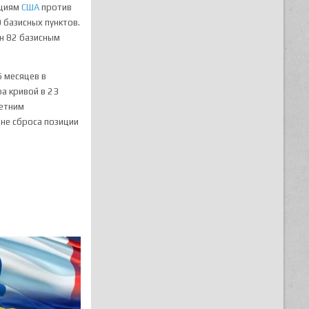
ациям
США
против
 базисных пунктов.
ен 82 базисным
 месяцев в
а кривой в 23
летним
вне сброса позиции