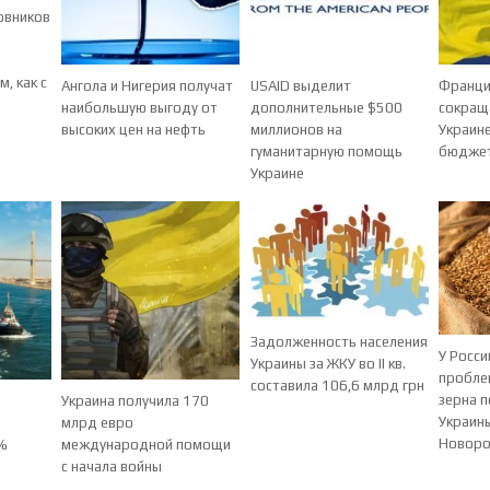
овников
о
, как с
Ангола и Нигерия получат
USAID выделит
Франци
наибольшую выгоду от
дополнительные $500
сокращ
высоких цен на нефть
миллионов на
Украин
гуманитарную помощь
бюдже
Украине
Задолженность населения
У Росси
Украины за ЖКУ во II кв.
пробле
составила 106,6 млрд грн
зерна 
Украина получила 170
Украин
млрд евро
Новоро
0%
международной помощи
с начала войны