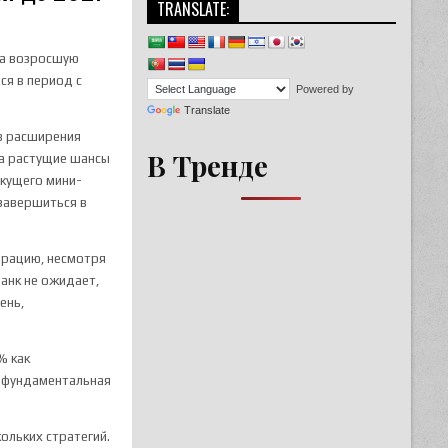
TRANSLATE:
на возросшую
ся в период с
Powered by
Translate
в расширения
В Тренде
на растущие шансы
екущего мини-
 завершиться в
юрацию, несмотря
анк не ожидает,
ень,
% как
а фундаментальная
ольких стратегий.