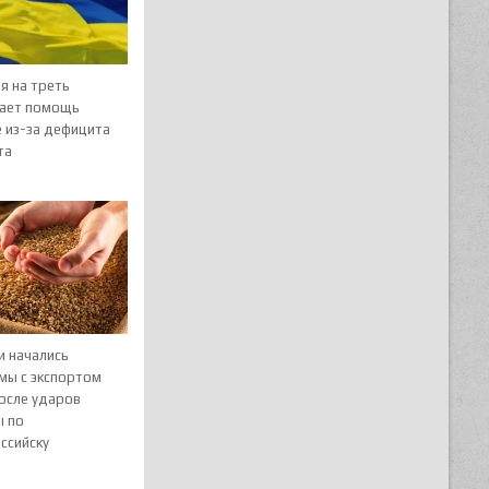
я на треть
ает помощь
е из-за дефицита
та
и начались
мы с экспортом
после ударов
ы по
ссийску