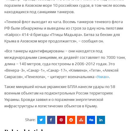
поразили в Азовском море 10 российских судов, в том числе восемь
находящихся под санкциями танкеров.
«Теневой флот выходит из чата. Восемь танкеров теневого флота
РФ были обнаружены и выведены из строя за одну ночь пилотами
«Кайрос» 414-й бригады «Птицы Мадьяра». Битва за бензин для
Крыма в Азовском море продолжается», – сообщил он.
«Все танкеры идентифицированы – они находятся под
международными санкциями, их дедвейт составляет по 7000 тонн,
длина – 140 метров, суда построены в 2006-2012 годах. Это
«Венера-3», «Санар-1», «Санар-17», «Климена», «Тети», «Алексей
Саврасов», «Пенелопа», – цитирует военачальника
«Униан»
.
Также минувшей ночью украинские БПЛА нанесли удары по 58
военным объектам на подконтрольных России территориях
Украины. Бровди заявил и о поражении энергетической
инфраструктуры и логистических объектов в Крыму.
Share: