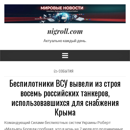
nigroll.com
Актуально каждый день.
POSTED IN
СОБЫТИЯ
Беспилотники ВСУ вывели из строя
восемь российских танкеров,
использовавшихся для снабжения
Крыма
Командующий Силами беспилотных систем Украины Роберт
«Мадьяр» Бровди сообщил, что в ночь на 7 июля его подчиненные