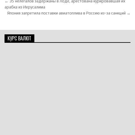
Навигация по записям
← 35 нелегалов задержаны в Лоде, арестована курировавшая их
арабка из Иерусалима
Япония запретила поставки авиатоплива в Россию из-за санкций →
КУРС ВАЛЮТ