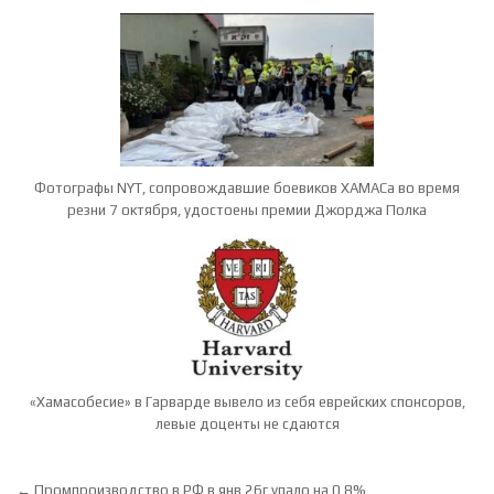
Фотографы NYT, сопровождавшие боевиков ХАМАСа во время
резни 7 октября, удостоены премии Джорджа Полка
«Хамасобесие» в Гарварде вывело из себя еврейских спонсоров,
левые доценты не сдаются
Навигация по записям
← Промпроизводство в РФ в янв 26г упало на 0,8%