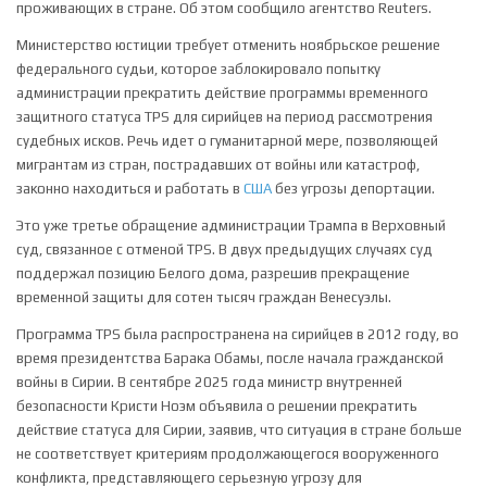
проживающих в стране. Об этом сообщило агентство Reuters.
Министерство юстиции требует отменить ноябрьское решение
федерального судьи, которое заблокировало попытку
администрации прекратить действие программы временного
защитного статуса TPS для сирийцев на период рассмотрения
судебных исков. Речь идет о гуманитарной мере, позволяющей
мигрантам из стран, пострадавших от войны или катастроф,
законно находиться и работать в
США
без угрозы депортации.
Это уже третье обращение администрации Трампа в Верховный
суд, связанное с отменой TPS. В двух предыдущих случаях суд
поддержал позицию Белого дома, разрешив прекращение
временной защиты для сотен тысяч граждан Венесуэлы.
Программа TPS была распространена на сирийцев в 2012 году, во
время президентства Барака Обамы, после начала гражданской
войны в Сирии. В сентябре 2025 года министр внутренней
безопасности Кристи Ноэм объявила о решении прекратить
действие статуса для Сирии, заявив, что ситуация в стране больше
не соответствует критериям продолжающегося вооруженного
конфликта, представляющего серьезную угрозу для