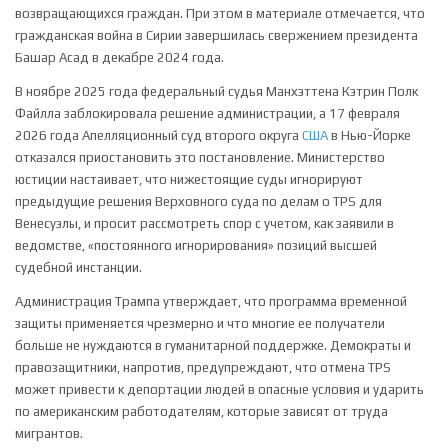
возвращающихся граждан. При этом в материале отмечается, что
гражданская война в Сирии завершилась свержением президента
Башар Асад в декабре 2024 года.
В ноябре 2025 года федеральный судья Манхэттена Кэтрин Полк
Файлла заблокировала решение администрации, а 17 февраля
2026 года Апелляционный суд второго округа
США
в Нью-Йорке
отказался приостановить это постановление. Министерство
юстиции настаивает, что нижестоящие суды игнорируют
предыдущие решения Верховного суда по делам о TPS для
Венесуэлы, и просит рассмотреть спор с учетом, как заявили в
ведомстве, «постоянного игнорирования» позиций высшей
судебной инстанции.
Администрация Трампа утверждает, что программа временной
защиты применяется чрезмерно и что многие ее получатели
больше не нуждаются в гуманитарной поддержке. Демократы и
правозащитники, напротив, предупреждают, что отмена TPS
может привести к депортации людей в опасные условия и ударить
по американским работодателям, которые зависят от труда
мигрантов.