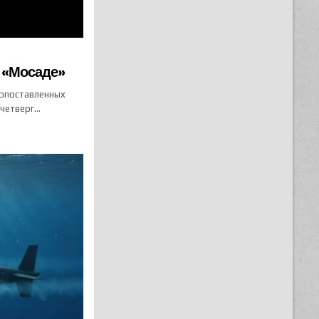
в «Мосаде»
копоставленных
 четверг…