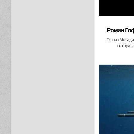
Роман Гоф
Глава «Мосада
сотрудни