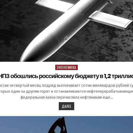
ЭКОНОМИКА
Posted in
НПЗ обошлись российскому бюджету в 1,2 трилли
оссии четвертый месяц подряд выплачивает сотни миллиардов рублей с
оторых один за другим горят и останавливаются нефтеперерабатывающие
федеральная казна перечислила нефтяникам еще…
ДАЛЕЕ