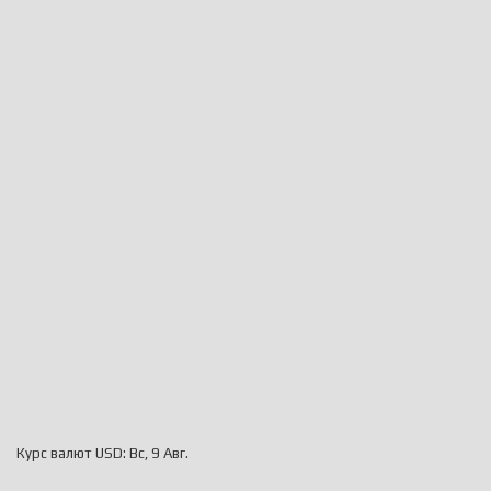
Курс валют
USD
: Вс, 9 Авг.