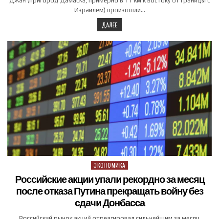
Джан (пригород Дамаска, примерно в 11 км к востоку от границы с
Израилем) произошли…
ДАЛЕЕ
ЭКОНОМИКА
Posted in
Российские акции упали рекордно за месяц
после отказа Путина прекращать войну без
сдачи Донбасса
Российский рынок акций отреагировал сильнейшим за месяц